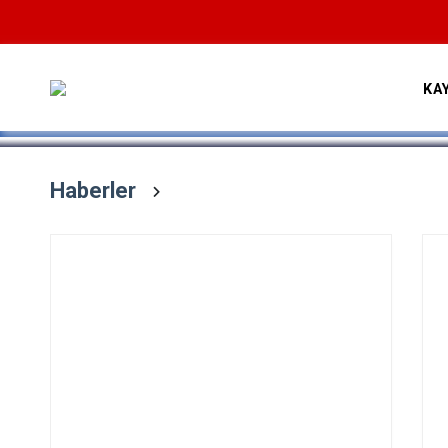
Devamını Oku
KA
Haberler