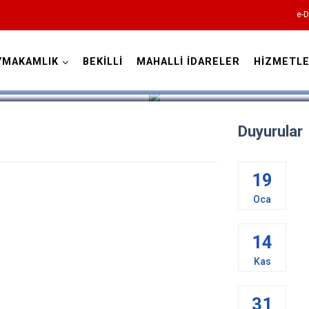
e-D
YMAKAMLIK
BEKİLLİ
MAHALLİ İDARELER
HİZMETLE
Denizli
Duyurular
19
Acıpayam
Oca
Pamukkale
Babadağ
14
Baklan
Kas
Bekilli
Beyağaç
31