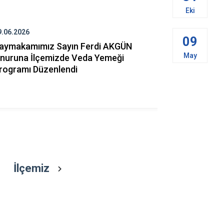
Bozkurt
Eki
Buldan
9.06.2026
29.06.2026
09
Çal
aymakamımız Sayın Ferdi AKGÜN
Kaymakamı
May
nuruna İlçemizde Veda Yemeği
Jandarma K
Çameli
rogramı Düzenlendi
Güler ile K
Memuru Hüs
Takdim Ett
İlçemiz