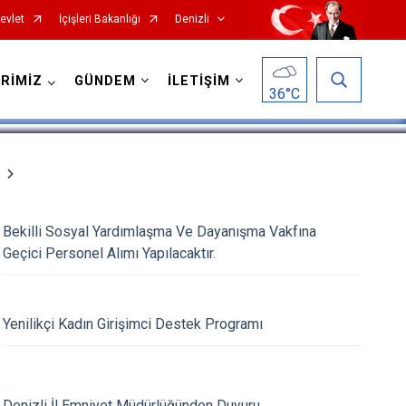
evlet
İçişleri Bakanlığı
Denizli
1
/
5
RİMİZ
GÜNDEM
İLETİŞİM
36
°C
Bekilli Sosyal Yardımlaşma Ve Dayanışma Vakfına
Çardak
Geçici Personel Alımı Yapılacaktır.
Çivril
Güney
Yenilikçi Kadın Girişimci Destek Programı
Honaz
Kale
Sarayköy
Denizli İl Emniyet Müdürlüğünden Duyuru