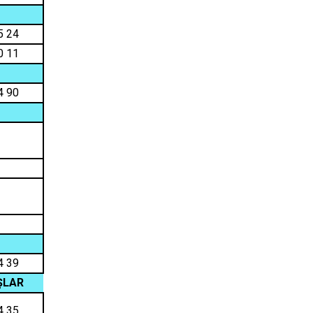
Serinhisar
5 24
Tavas
0 11
Merkezefendi
4 90
4 39
ŞLAR
4 35