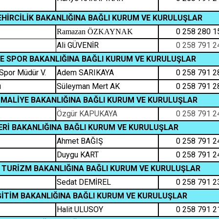
EHİRCİLİK BAKANLIĞINA BAĞLI KURUM VE KURULUŞLAR
0 258 280 1
Ramazan ÖZKAYNAK
Ali GÜVENİR
0 258 791 2
VE SPOR BAKANLIĞINA BAĞLI KURUM VE KURULUŞLAR
 Spor Müdür V.
Adem SARIKAYA
0 258 791 2
ü
Süleyman Mert AK
0 258 791 2
 MALİYE BAKANLIĞINA BAĞLI KURUM VE KURULUŞLAR
Özgür KAPUKAYA
0 258 791 2
LERİ BAKANLIĞINA BAĞLI KURUM VE KURULUŞLAR
Ahmet BAĞIŞ
0 258 791 2
Duygu KART
0 258 791 2
 TURİZM BAKANLIĞINA BAĞLI KURUM VE KURULUŞLAR
Sedat DEMİREL
0 258 791 2
ĞİTİM BAKANLIĞINA BAĞLI KURUM VE KURULUŞLAR
Halit ULUSOY
0 258 791 2