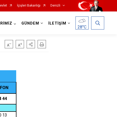
evlet
İçişleri Bakanlığı
Denizli
RİMİZ
GÜNDEM
İLETİŞİM
28
°C
Çardak
Çivril
Güney
EFON
Honaz
4 44
Kale
Sarayköy
0 13