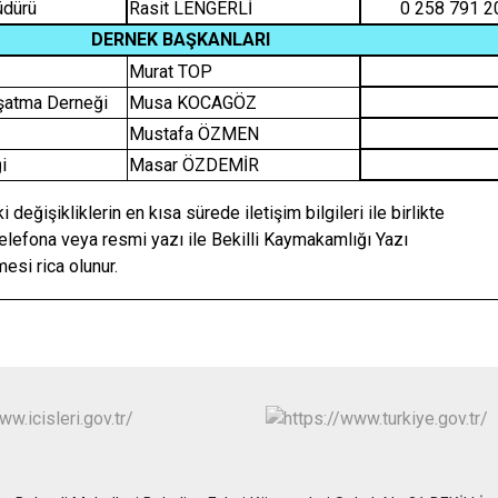
üdürü
Rasit LENGERLİ
0 258 791 2
DERNEK BAŞKANLARI
Murat TOP
aşatma Derneği
Musa KOCAGÖZ
Mustafa ÖZMEN
i
Masar ÖZDEMİR
değişikliklerin en kısa sürede iletişim bilgileri ile birlikte
lefona veya resmi yazı ile Bekilli Kaymakamlığı Yazı
mesi rica olunur.