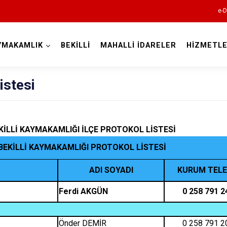
e-D
YMAKAMLIK
BEKİLLİ
MAHALLİ İDARELER
HİZMETLE
Denizli
istesi
KİLLİ KAYMAKAMLIĞI İLÇE PROTOKOL LİSTESİ
Acıpayam
BEKİLLİ KAYMAKAMLIĞI PROTOKOL LİSTESİ
Pamukkale
Babadağ
ADI SOYADI
KURUM TEL
Baklan
Ferdi AKGÜN
0 258 791 2
Bekilli
Beyağaç
Önder DEMİR
0 258 791 2