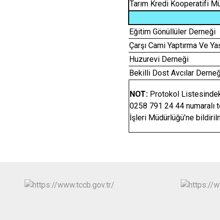
Tarım Kredi Kooperatifi M
Eğitim Gönüllüler Derneği
Çarşı Cami Yaptırma Ve Y
Huzurevi Derneği
Bekilli Dost Avcılar Derneğ
NOT:
Protokol Listesindeki 
0258 791 24 44 numaralı te
İşleri Müdürlüğü’ne bildiril