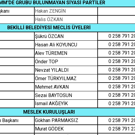
MM'DE GRUBU BULUNMAYAN SİYASİ PARTİLER
şkanı
Hakan ZENGİN
Halis ÖZKAN
BEKİLLİ BELEDİYESİ MECLİS ÜYELERİ
0 258 791 2
Şükrü ÖZCAN
0 258 791 2
Hasan Ali KOYUNCU
0 258 791 2
Alev TÜREMEN
0 258 791 2
Önder TOP
0 258 791 2
Nevzat YILALDI
0 258 791 2
Ömer TÜRKYILMAZ
0 258 791 2
Mehmet AVKAN
0 258 791 2
Sezai BAYTOSUN
İsmail AKĞEYİK
0 258 791 2
MESLEK KURULUŞLARI
ı Başkanı
Gökhan PARMAKSIZ
0 258 791 2
Murat GÖDEK
0 258 791 2