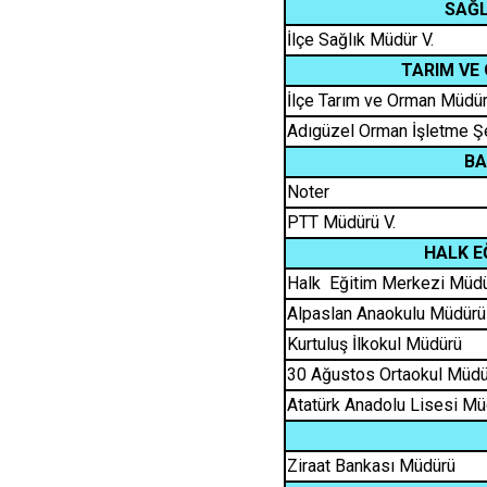
SAĞL
İlçe Sağlık Müdür V.
TARIM VE
İlçe Tarım ve Orman Müdür
Adıgüzel Orman İşletme Ş
BA
Noter
PTT Müdürü V.
HALK E
Halk Eğitim Merkezi Müd
Alpaslan Anaokulu Müdürü
Kurtuluş İlkokul Müdürü
30 Ağustos Ortaokul Müdü
Atatürk Anadolu Lisesi Mü
Ziraat Bankası Müdürü