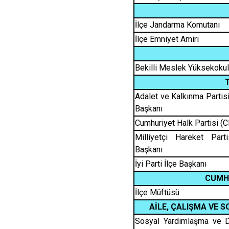
İlçe Jandarma Komutanı
İlçe Emniyet Amiri
Bekilli Meslek Yüksekoku
Adalet ve Kalkınma Partisi
Başkanı
Cumhuriyet Halk Partisi (C
Milliyetçi Hareket Part
Başkanı
İyi Parti İlçe Başkanı
CUMH
İlçe Müftüsü
AİLE, ÇALIŞMA VE 
Sosyal Yardımlaşma ve D