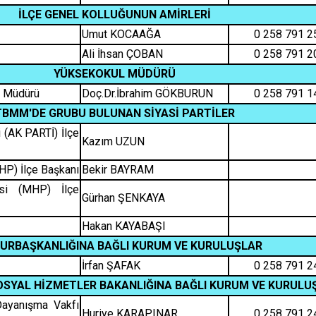
Bozkurt
İLÇE GENEL KOLLUĞUNUN AMİRLERİ
Umut KOCAAĞA
0 258 791 2
Buldan
Ali İhsan ÇOBAN
0 258 791 2
Çal
YÜKSEKOKUL MÜDÜRÜ
Çameli
l Müdürü
Doç.Dr.İbrahim GÖKBURUN
0 258 791 1
TBMM'DE GRUBU BULUNAN SİYASİ PARTİLER
 (AK PARTİ) İlçe
Kazım UZUN
HP) İlçe Başkanı
Bekir BAYRAM
isi (MHP) İlçe
Gürhan ŞENKAYA
Hakan KAYABAŞI
URBAŞKANLIĞINA BAĞLI KURUM VE KURULUŞLAR
İrfan ŞAFAK
0 258 791 2
SOSYAL HİZMETLER BAKANLIĞINA BAĞLI KURUM VE KURULU
ayanışma Vakfı
Huriye KARAPINAR
0 258 791 2