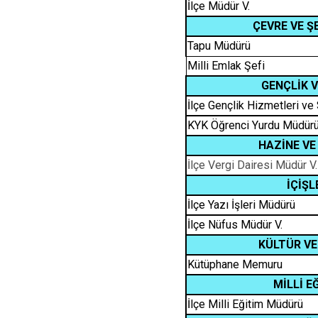
İlçe Müdür V.
ÇEVRE VE Ş
Tapu Müdürü
Milli Emlak Şefi
GENÇLİK 
İlçe Gençlik Hizmetleri ve
KYK Öğrenci Yurdu Müdür
HAZİNE VE
İlçe Vergi Dairesi Müdür V.
İÇİŞ
İlçe Yazı İşleri Müdürü
İlçe Nüfus Müdür V.
KÜLTÜR VE
Kütüphane Memuru
MİLLİ E
İlçe Milli Eğitim Müdürü