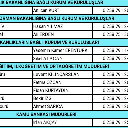
IK BAKANLIĞINA BAĞLI KURUM VE KURULUŞLAR
Anılcan KURT
0 258 791 2
 ORMAN BAKANLIĞINA BAĞLI KURUM VE KURULUŞLAR
 V.
Hasan YILMAZ
0 258 791 2
efi
Ali ERDEN
0 258 751 3
KANLIKLARIN BAĞLI KURUM VE KURULUŞLARI
Yasemin Kamer ERENTÜRK
0 258 791 1
0 258 791 2
Sibel ALACAN
ĞİTİM, İLKÖĞRETİM VE ORTAÖĞRETİM MÜDÜRLERİ
ürü
Levent KILINÇARSLAN
0 258 791 2
Fatma ÖZCAN
0 258 791 2
Fidan KURTAYDIN
0 258 791 2
rü
Bekir İZGİ
0 258 791 2
dürü
Ahmet SARICA
0 258 791 2
KAMU BANKASI MÜDÜRLERİ
İrfan AKÇAY
0 258 791 2