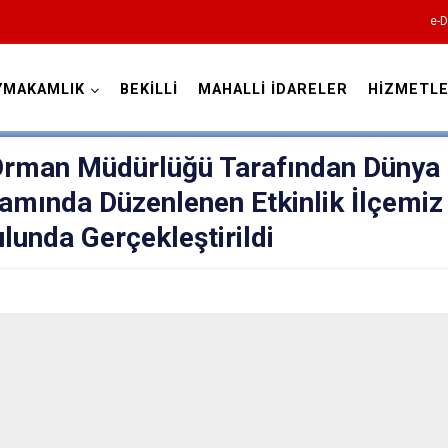
e-D
YMAKAMLIK
BEKİLLİ
MAHALLİ İDARELER
HİZMETLE
Denizli
 Orman Müdürlüğü Tarafından Dünya
amında Düzenlenen Etkinlik İlçemiz
ulunda Gerçekleştirildi
Acıpayam
Pamukkale
Babadağ
Baklan
Bekilli
Beyağaç