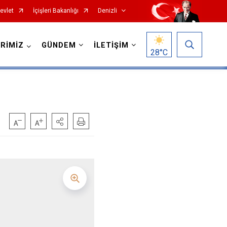
evlet
İçişleri Bakanlığı
Denizli
RİMİZ
GÜNDEM
İLETİŞİM
28
°C
Çardak
Çivril
Güney
Honaz
Kale
Sarayköy