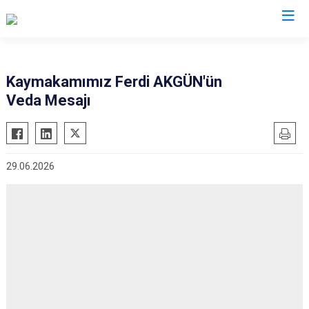
Denizli
Kaymakamımız Ferdi AKGÜN'ün
Veda Mesajı
Acıpayam
Çardak
Pamukkale
Çivril
Babadağ
Güney
29.06.2026
Baklan
Honaz
Bekilli
Kale
Beyağaç
Sarayköy
Bozkurt
Serinhisar
Buldan
Tavas
Çal
Merkezefendi
Çameli