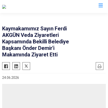
Denizli
Kaymakamımız Sayın Ferdi
AKGÜN Veda Ziyaretleri
Acıpayam
Çardak
Kapsamında Bekilli Belediye
Pamukkale
Çivril
Başkanı Önder Demir'i
Babadağ
Güney
Makamında Ziyaret Etti
Baklan
Honaz
Bekilli
Kale
Beyağaç
Sarayköy
24.06.2026
Bozkurt
Serinhisar
Buldan
Tavas
Çal
Merkezefendi
Çameli